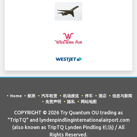
Home
航班
汽车租赁
机场接送
停车
酒店
信息与新闻
免责声明
隐私
网站地图
COPYRIGHT © 2026 Try Quantum OU trading as
"TripTQ" and lyndenpindlinginternationalairport.com
(also known as TripTQ Lynden Pindling 机场) / All
Rights Reserved.