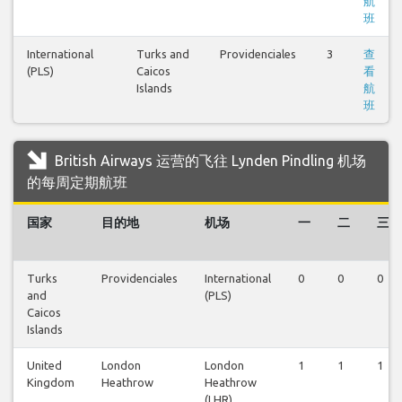
航
班
International
Turks and
Providenciales
3
查
(PLS)
Caicos
看
Islands
航
班
British Airways 运营的飞往 Lynden Pindling 机场
的每周定期航班
国家
目的地
机场
一
二
三
Turks
Providenciales
International
0
0
0
and
(PLS)
Caicos
Islands
United
London
London
1
1
1
Kingdom
Heathrow
Heathrow
(LHR)