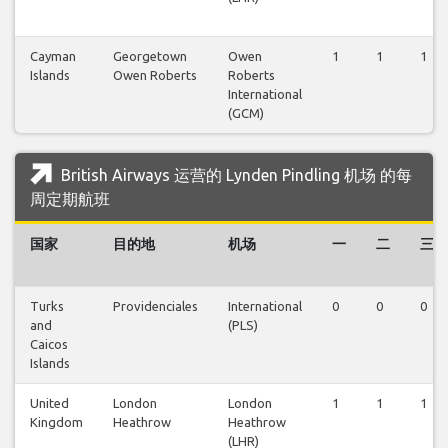
Cayman
Georgetown
Owen
1
1
1
Islands
Owen Roberts
Roberts
International
(GCM)
British Airways 运营的 Lynden Pindling 机场 的每
周定期航班
国家
目的地
机场
一
二
三
Turks
Providenciales
International
0
0
0
and
(PLS)
Caicos
Islands
United
London
London
1
1
1
Kingdom
Heathrow
Heathrow
(LHR)