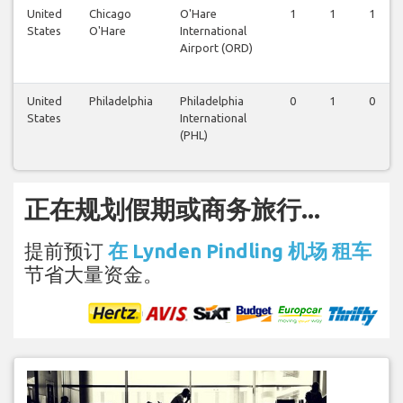
United
Chicago
O'Hare
1
1
1
States
O'Hare
International
Airport (ORD)
United
Philadelphia
Philadelphia
0
1
0
States
International
(PHL)
正在规划假期或商务旅行...
提前预订
在 Lynden Pindling 机场 租车
节省大量资金。