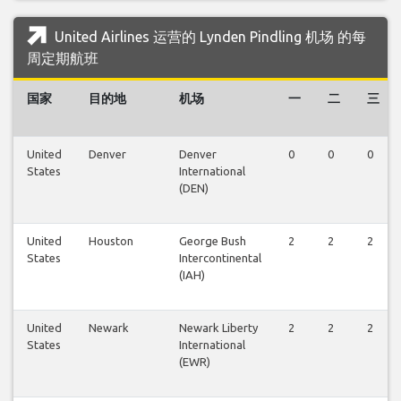
United Airlines 运营的 Lynden Pindling 机场 的每
周定期航班
国家
目的地
机场
一
二
三
United
Denver
Denver
0
0
0
States
International
(DEN)
United
Houston
George Bush
2
2
2
States
Intercontinental
(IAH)
United
Newark
Newark Liberty
2
2
2
States
International
(EWR)