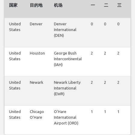
国家
目的地
机场
一
二
三
四
United
Denver
Denver
0
0
0
0
States
International
(DEN)
United
Houston
George Bush
2
2
2
2
States
Intercontinental
(IAH)
United
Newark
Newark Liberty
2
2
2
2
States
International
(EWR)
United
Chicago
O'Hare
1
1
1
1
States
O'Hare
International
Airport (ORD)