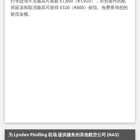
行李处理不当最高可索赔 £1,600（€1,920），符合条件的航
班延误和取消最高可获得 £520（€600）赔偿。免费查询您的
赔偿金额。
为 Lynden Pindling 机场 提供服务的其他航空公司 (NAS)