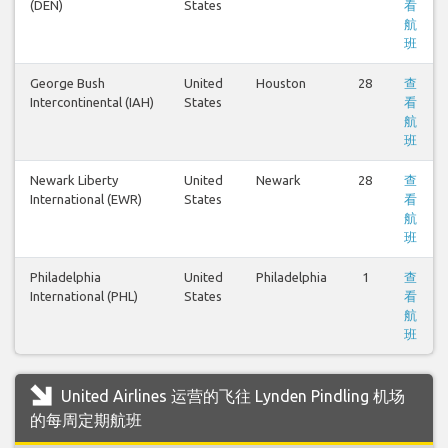
(DEN)
States
看
航
班
George Bush
United
Houston
28
查
Intercontinental (IAH)
States
看
航
班
Newark Liberty
United
Newark
28
查
International (EWR)
States
看
航
班
Philadelphia
United
Philadelphia
1
查
International (PHL)
States
看
航
班
United Airlines 运营的飞往 Lynden Pindling 机场
的每周定期航班