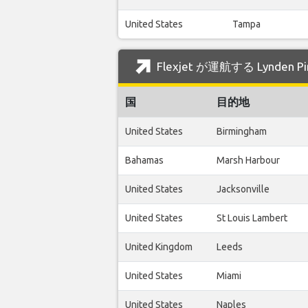
United States
Tampa
Flexjet が運航する Lynden
国
目的地
United States
Birmingham
Bahamas
Marsh Harbour
United States
Jacksonville
United States
St Louis Lambert
United Kingdom
Leeds
United States
Miami
United States
Naples