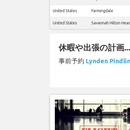
United States
Farmingdale
United States
Savannah Hilton Hea
休暇や出張の計画..
事前予約
Lynden Pin