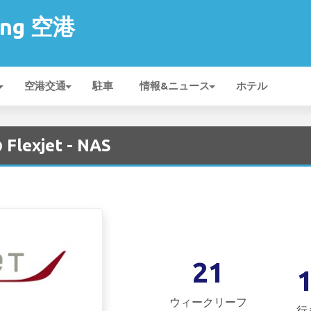
ling 空港
空港交通
駐車
情報&ニュース
ホテル
Flexjet - NAS
21
ウィークリーフ
行