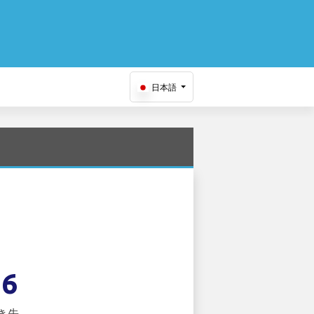
日本語
16
き先