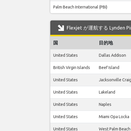
Palm Beach International (PBI)
Flexjet が運航する Lynden
国
目的地
United States
Dallas Addison
British Virgin Islands
Beef Island
United States
Jacksonville Crai
United States
Lakeland
United States
Naples
United States
Miami Opa Locka
United States
West Palm Beach 