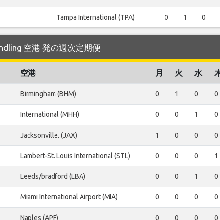
Tampa International (TPA)
0
1
0
 Pindling 空港 発の週次定期便
空港
月
火
水
Birmingham (BHM)
0
1
0
0
International (MHH)
0
0
1
0
Jacksonville, (JAX)
1
0
0
0
Lambert-St. Louis International (STL)
0
0
0
1
Leeds/bradford (LBA)
0
0
1
0
Miami International Airport (MIA)
0
0
0
0
Naples (APF)
0
0
0
0