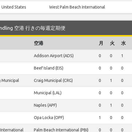
United States
West Palm Beach International
 Pindling 空港 行きの毎週定期便
空港
月
火
水
Addison Airport (ADS)
0
0
1
Beef Island (EIS)
0
0
0
g Municipal
Craig Municipal (CRG)
0
1
0
Municipal (LAL)
0
0
0
Naples (APF)
0
1
0
Opa Locka (OPF)
1
0
0
International
Palm Beach International (PBI)
0
0
0