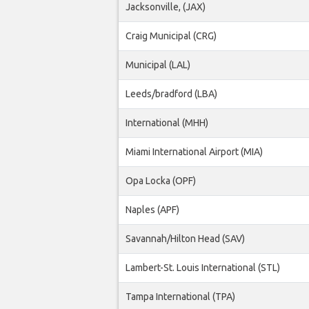
Jacksonville, (JAX)
Craig Municipal (CRG)
Municipal (LAL)
Leeds/bradford (LBA)
International (MHH)
Miami International Airport (MIA)
Opa Locka (OPF)
Naples (APF)
Savannah/Hilton Head (SAV)
Lambert-St. Louis International (STL)
Tampa International (TPA)