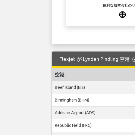
便利な航空会社の
Flexjet が Lynden Pindli
空港
Beef Island (EIS)
Birmingham (BHM)
Addison Airport (ADS)
Republic Field (FRG)