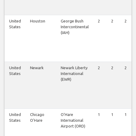
United
Houston
George Bush
2
2
2
States
Intercontinental
(IAH)
United
Newark
Newark Liberty
2
2
2
States
International
(EWR)
United
Chicago
O'Hare
1
1
1
States
O'Hare
International
Airport (ORD)