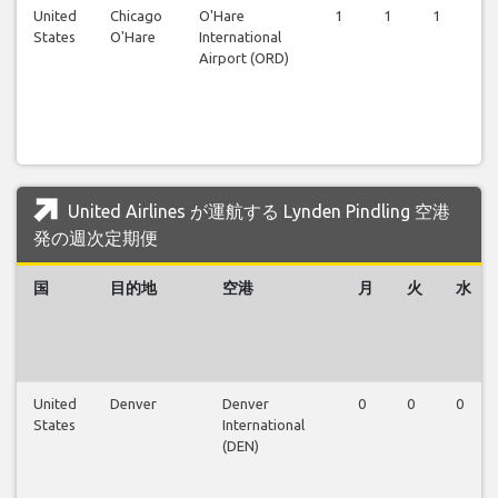
United
Chicago
O'Hare
1
1
1
1
States
O'Hare
International
Airport (ORD)
United Airlines が運航する Lynden Pindling 空港
発の週次定期便
国
目的地
空港
月
火
水
United
Denver
Denver
0
0
0
States
International
(DEN)