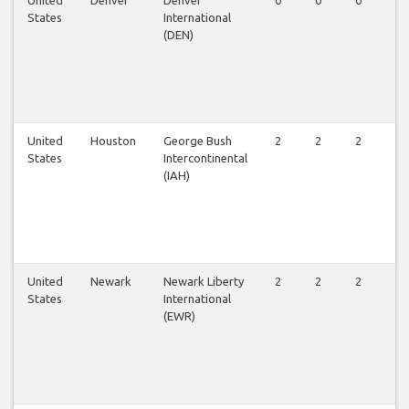
States
International
(DEN)
United
Houston
George Bush
2
2
2
2
States
Intercontinental
(IAH)
United
Newark
Newark Liberty
2
2
2
2
States
International
(EWR)