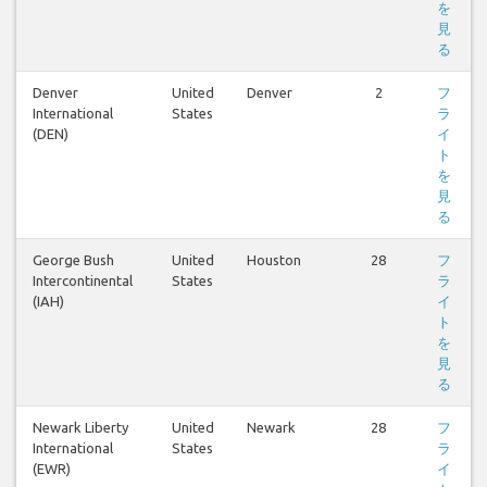
を
見
る
Denver
United
Denver
2
フ
International
States
ラ
(DEN)
イ
ト
を
見
る
George Bush
United
Houston
28
フ
Intercontinental
States
ラ
(IAH)
イ
ト
を
見
る
Newark Liberty
United
Newark
28
フ
International
States
ラ
(EWR)
イ