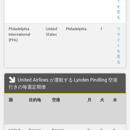
ト
を
見
る
Philadelphia
United
Philadelphia
1
フ
International
States
ラ
(PHL)
イ
ト
を
見
る
United Airlines が運航する Lynden Pindling 空港
行きの毎週定期便
国
目的地
空港
月
火
水
木
United
Denver
Denver
0
0
0
0