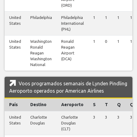
(ORD)
United
Philadelphia
Philadelphia
1
1
1
1
States
International
(PHL)
United
Washington
Ronald
1
0
1
1
States
Ronald
Reagan
Reagan
Airport
Washington
(DCA)
National
Voos programados semanais de Lynden Pindling
Aeroporto operados por American Airlines
País
Destino
Aeroporto
S
T
Q
Q
United
Charlotte
Charlotte
3
3
3
3
States
Douglas
Douglas
(CLT)