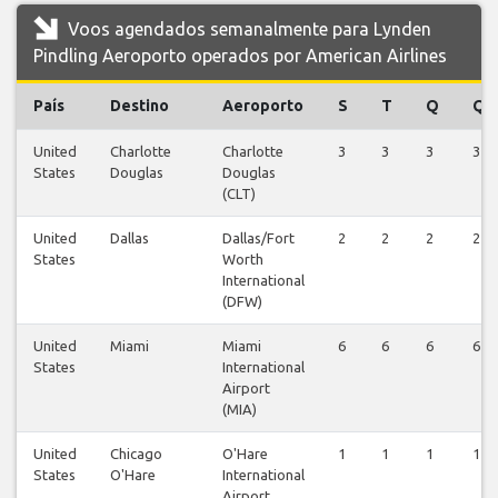
Voos agendados semanalmente para Lynden
Pindling Aeroporto operados por American Airlines
País
Destino
Aeroporto
S
T
Q
Q
United
Charlotte
Charlotte
3
3
3
3
States
Douglas
Douglas
(CLT)
United
Dallas
Dallas/Fort
2
2
2
2
States
Worth
International
(DFW)
United
Miami
Miami
6
6
6
6
States
International
Airport
(MIA)
United
Chicago
O'Hare
1
1
1
1
States
O'Hare
International
Airport