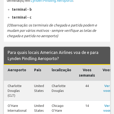
terminal(is) em
Lynden Pindling Aeroporto
:
terminal - b
terminal - c
(Observação: os terminais de chegada e partida podem e
mudam por vários motivos - sempre verifique as telas de
chegada e partida no aeroporto)
Para quais locais American Airlines voa de e para
Lynden Pindling Aeroporto?
Aeroporto
País
localização
Voos
Voos
semanais
Charlotte
United
Charlotte
44
Ver
Douglas
States
Douglas
voos
(CLT)
O'Hare
United
Chicago
14
Ver
International
States
O'Hare
voos