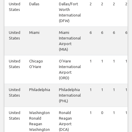
United
Dallas
Dallas/Fort
2
2
2
2
States
Worth
International
(DFW)
United
Miami
Miami
6
6
6
6
States
International
Airport
(MIA)
United
Chicago
O'Hare
1
1
1
1
States
O'Hare
International
Airport
(ORD)
United
Philadelphia
Philadelphia
1
1
1
1
States
International
(PHL)
United
Washington
Ronald
1
0
1
1
States
Ronald
Reagan
Reagan
Airport
Washington
(DCA)