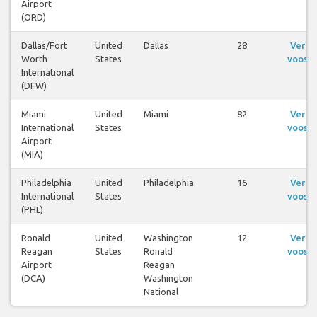
Airport
(ORD)
Dallas/Fort
United
Dallas
28
Ver
Worth
States
voos
International
(DFW)
Miami
United
Miami
82
Ver
International
States
voos
Airport
(MIA)
Philadelphia
United
Philadelphia
16
Ver
International
States
voos
(PHL)
Ronald
United
Washington
12
Ver
Reagan
States
Ronald
voos
Airport
Reagan
(DCA)
Washington
National