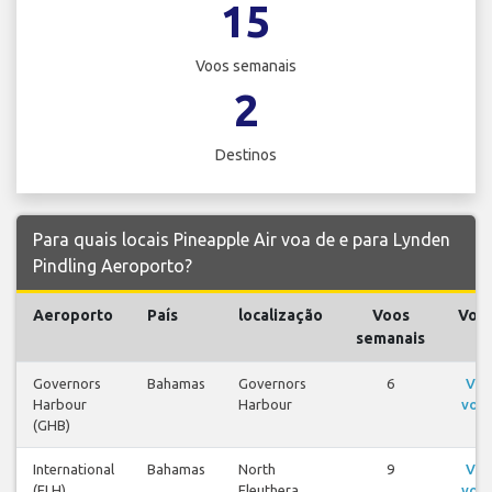
15
Voos semanais
2
Destinos
Para quais locais Pineapple Air voa de e para Lynden
Pindling Aeroporto?
Aeroporto
País
localização
Voos
Voo
semanais
Governors
Bahamas
Governors
6
Ver
Harbour
Harbour
voo
(GHB)
International
Bahamas
North
9
Ver
(ELH)
Eleuthera
voo