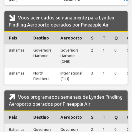
Voos agendados semanalmente para Lynden
Pindling Aeroporto operados por Pineapple Air
País
Destino
Aeroporto
S
T
Q
Q
Bahamas
Governors
Governors
2
1
0
0
Harbour
Harbour
(GHB)
Bahamas
North
International
3
1
0
0
Eleuthera
(ELH)
Voos programados semanais de Lynden Pindling
Aeroporto operados por Pineapple Air
País
Destino
Aeroporto
S
T
Q
Q
Bahamas
Governors
Governors
2
1
0
0