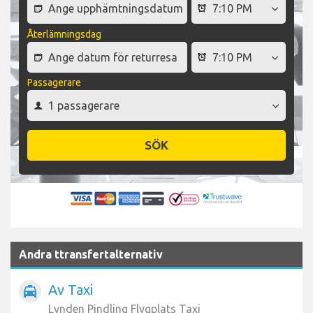
Återlämningsdag
Passagerare
SÖK
Andra ttransfertalternativ
Av Taxi
local_taxi
Lynden Pindling Flygplats Taxi