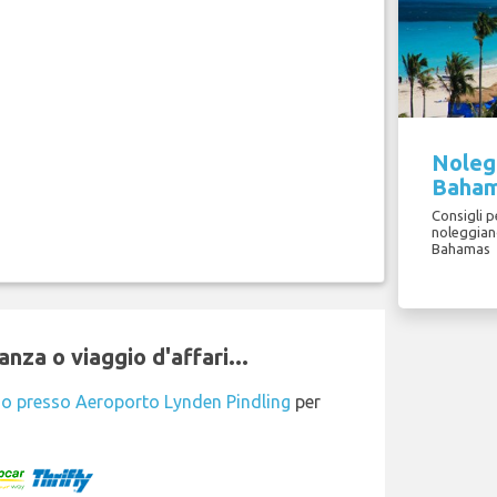
Nolegg
Baha
Consigli pe
noleggian
Bahamas
nza o viaggio d'affari...
io presso Aeroporto Lynden Pindling
per