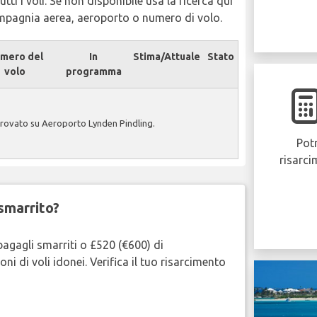
tti i voli. Se non disponibile usa la ricerca qui
ompagnia aerea, aeroporto o numero di volo.
mero del
In
Stima/Attuale
Stato
volo
programma
trovato su Aeroporto Lynden Pindling.
Potr
risarci
smarrito?
bagagli smarriti o £520 (€600) di
oni di voli idonei. Verifica il tuo risarcimento