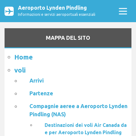
Aeroporto Lynden Pindling
Informazioni e servizi aeroportuali essenziali
MAPPA DEL SITO
Home
voli
Arrivi
Partenze
Compagnie aeree a Aeroporto Lynden
Pindling (NAS)
Destinazioni dei voli Air Canada da
e per Aeroporto Lynden Pindling