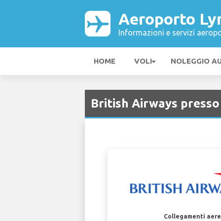
Aeroporto Ly
Informazioni e servizi aeropo
HOME
VOLI
NOLEGGIO A
British Airways press
Collegamenti aerei