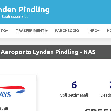
nden Pindling
rtuali essenziali
UTO
TRASFERIMENTI
PARCHEGGIO
INFO
H
o Aeroporto Lynden Pindling - NAS
6
Voli settimanali
Desti
 utili