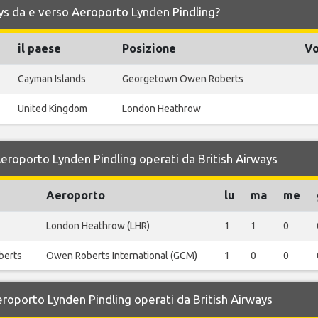
ways da e verso Aeroporto Lynden Pindling?
il paese
Posizione
Vo
Cayman Islands
Georgetown Owen Roberts
United Kingdom
London Heathrow
 Aeroporto Lynden Pindling operati da British Airways
Aeroporto
lu
ma
me
London Heathrow (LHR)
1
1
0
berts
Owen Roberts International (GCM)
1
0
0
Aeroporto Lynden Pindling operati da British Airways