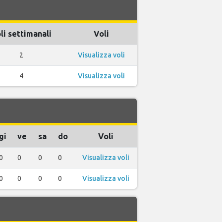
li settimanali
Voli
2
Visualizza voli
4
Visualizza voli
gi
ve
sa
do
Voli
0
0
0
0
Visualizza voli
0
0
0
0
Visualizza voli