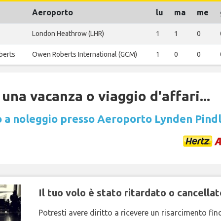
Aeroporto
lu
ma
me
London Heathrow (LHR)
1
1
0
berts
Owen Roberts International (GCM)
1
0
0
una vacanza o viaggio d'affari...
 a noleggio presso Aeroporto Lynden Pindl
Il tuo volo è stato ritardato o cancellat
Potresti avere diritto a ricevere un risarcimento fi