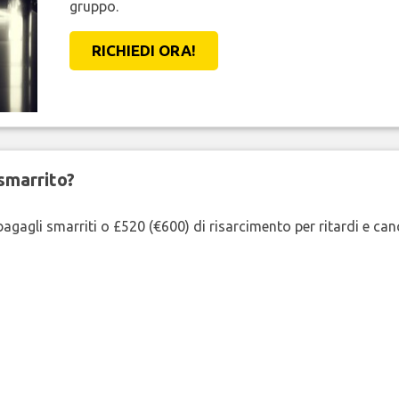
gruppo.
RICHIEDI ORA!
smarrito?
agagli smarriti o £520 (€600) di risarcimento per ritardi e cancel