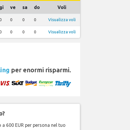
gi
ve
sa
do
Voli
0
0
0
0
Visualizza voli
0
0
0
0
Visualizza voli
ing
per enormi risparmi.
o?
no a 600 EUR per persona nel tuo