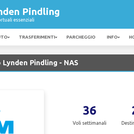
nden Pindling
rtuali essenziali
UTO
TRASFERIMENTI
PARCHEGGIO
INFO
H
Lynden Pindling - NAS
36
Voli settimanali
Desti