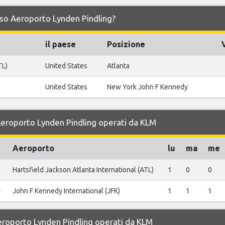
erso Aeroporto Lynden Pindling?
il paese
Posizione
TL)
United States
Atlanta
United States
New York John F Kennedy
 Aeroporto Lynden Pindling operati da KLM
Aeroporto
lu
ma
me
Hartsfield Jackson Atlanta International (ATL)
1
0
0
y
John F Kennedy International (JFK)
1
1
1
Aeroporto Lynden Pindling operati da KLM