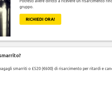
Potresti avere diritto a ricevere un risarcimento fi
gruppo.
RICHIEDI ORA!
smarrito?
agagli smarriti o £520 (€600) di risarcimento per ritardi e cancel