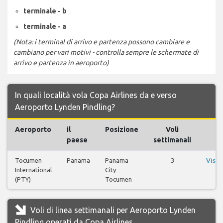
terminale - b
terminale - a
(Nota: i terminal di arrivo e partenza possono cambiare e
cambiano per vari motivi - controlla sempre le schermate di
arrivo e partenza in aeroporto)
In quali località vola Copa Airlines da e verso
Aeroporto Lynden Pindling?
Aeroporto
il
Posizione
Voli
Vo
paese
settimanali
Tocumen
Panama
Panama
3
Visua
International
City
vo
(PTY)
Tocumen
Voli di linea settimanali per Aeroporto Lynden
Pindling operati da Copa Airlines