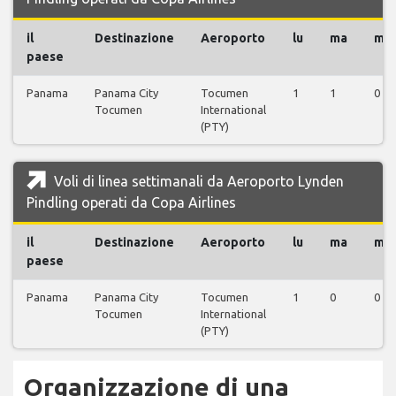
il
Destinazione
Aeroporto
lu
ma
me
paese
Panama
Panama City
Tocumen
1
1
0
Tocumen
International
(PTY)
Voli di linea settimanali da Aeroporto Lynden
Pindling operati da Copa Airlines
il
Destinazione
Aeroporto
lu
ma
me
paese
Panama
Panama City
Tocumen
1
0
0
Tocumen
International
(PTY)
Organizzazione di una