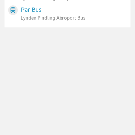
Par Bus
directions_bus
Lynden Pindling Aéroport Bus