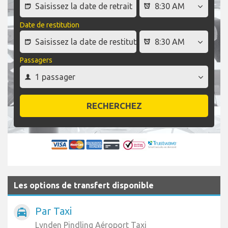
Date de restitution
Passagers
RECHERCHEZ
Les options de transfert disponible
Par Taxi
local_taxi
Lynden Pindling Aéroport Taxi