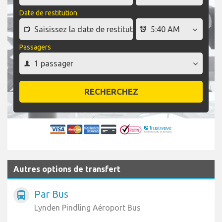
Date de restitution
Passagers
RECHERCHEZ
Autres options de transfert
Par Bus
directions_bus
Lynden Pindling Aéroport Bus